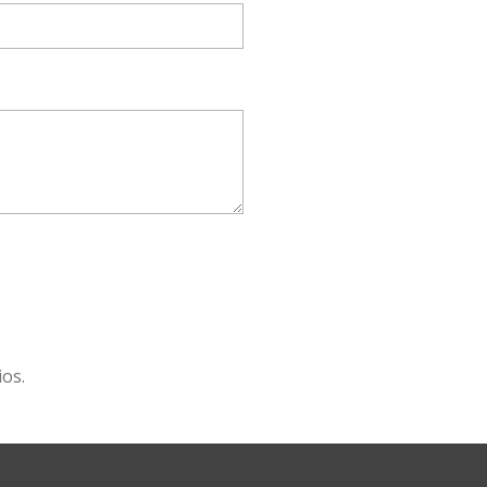
O
os.