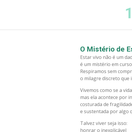
Salta
1
para
o
conteúdo
principal
O Mistério de E
Estar vivo não é um dad
é um mistério em curso
Respiramos sem compr
o milagre discreto que i
Vivemos como se a vida
mas ela acontece por in
costurada de fragilidad
e sustentada por algo 
Talvez viver seja isso:
honrar o inexplicável