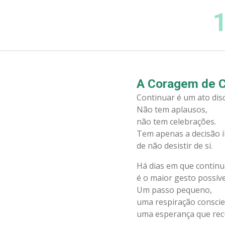
Salta
1
para
o
conteúdo
principal
A Coragem de C
Continuar é um ato dis
Não tem aplausos,
não tem celebrações.
Tem apenas a decisão 
de não desistir de si.
Há dias em que continu
é o maior gesto possíve
Um passo pequeno,
uma respiração conscie
uma esperança que rec