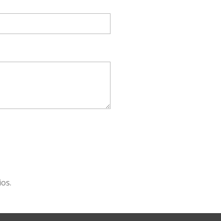
O
os.