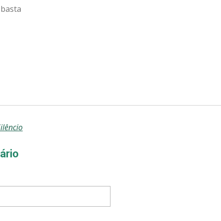
 basta
ilêncio
ário