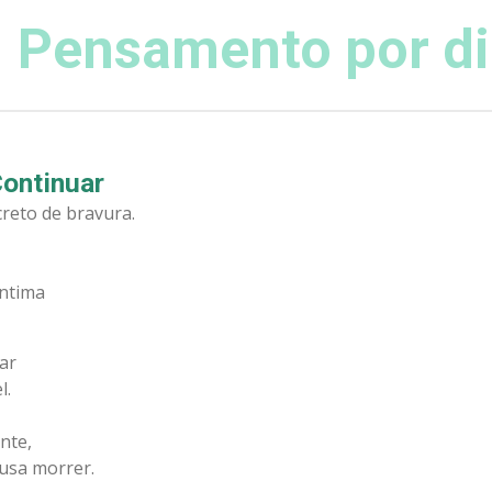
 Pensamento por d
ontinuar
creto de bravura.
íntima
ar
l.
nte,
usa morrer.